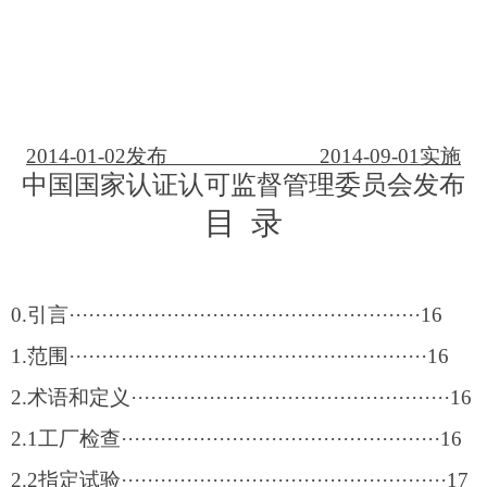
2014-01-02
发布 2014-09-01实施
中国国家认证认可监督管理委员会发布
目 录
0.
引言······················································16
1.
范围·······················································16
2.
术语和定义·················································16
2.1
工厂检查·················································16
2.2
指定试验··················································17